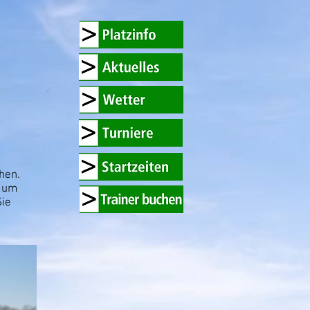
hen.
, um
Sie