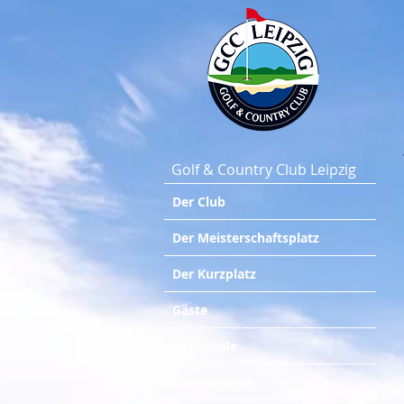
Golf & Country Club Leipzig
Der Club
Der Meisterschaftsplatz
Der Kurzplatz
Gäste
Golfschule
Gastronomie