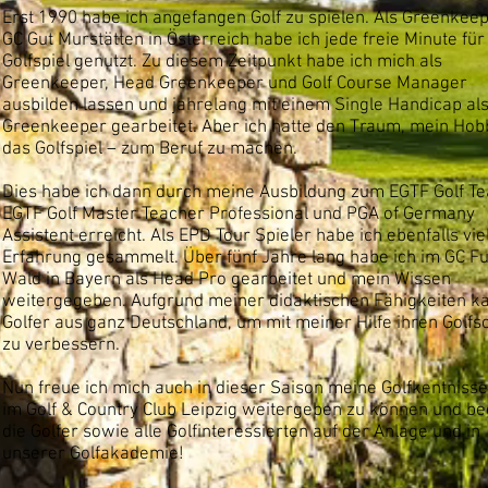
Erst 1990 habe ich angefangen Golf zu spielen. Als Greenkee
GC Gut Murstätten in Österreich habe ich jede freie Minute für
Golfspiel genutzt. Zu diesem Zeitpunkt habe ich mich als
Greenkeeper, Head Greenkeeper und Golf Course Manager
ausbilden lassen und jahrelang mit einem Single Handicap al
Greenkeeper gearbeitet. Aber ich hatte den Traum, mein Hob
das Golfspiel – zum Beruf zu machen.
Dies habe ich dann durch meine Ausbildung zum EGTF Golf Te
EGTF Golf Master Teacher Professional und PGA of Germany
Assistent erreicht. Als EPD Tour Spieler habe ich ebenfalls vie
Erfahrung gesammelt. Über fünf Jahre lang habe ich im GC Fu
Wald in Bayern als Head Pro gearbeitet und mein Wissen
weitergegeben. Aufgrund meiner didaktischen Fähigkeiten 
Golfer aus ganz Deutschland, um mit meiner Hilfe ihren Golf
zu verbessern.
Nun freue ich mich auch in dieser Saison meine Golfkentnisse
im Golf & Country Club Leipzig weitergeben zu können und b
die Golfer sowie alle Golfinteressierten auf der Anlage und in
unserer Golfakademie!