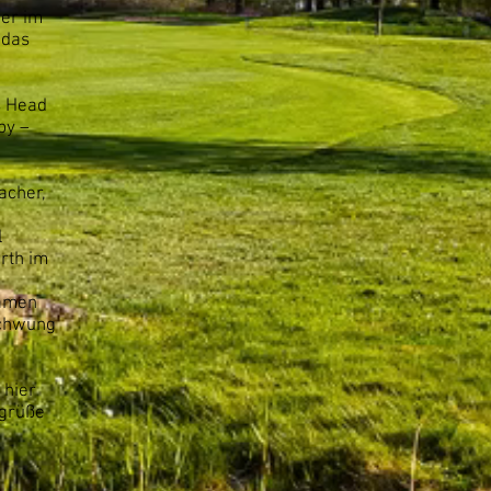
per im
 das
s Head
by –
acher,
l
rth im
kamen
schwung
 hier
egrüße