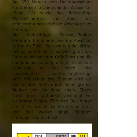
Bei 390 Metern vom Herrenabschlag
kommen ein Graben und der Wasserfall
(Bahn 12) sowie das linksseitige
Wasserhindernis ins Spiel und
erfordern einen präzisen Abschlag zum
Fairway.
Die beidseitigen Fairway-Bunker
kommen bei einem weiten Abschlag
selten ins Spiel. Der zweite (oder dritte)
Schlag aufs Grün ist schwierig, da das
Fairway bergab zum Grün führt und die
Längeneinschätzung des Grünanspiels
schwierig ist. Das nach links
ausgerichtete bummerangförmige
Grün mit seinen drei Ebenen wird auf
der rechten Seite durch einen großen
Bunker und die linke obere Ebene
durch einen Topfbunker verteidigt. Ein
zu langer Schlag führt den Ball hinter
das Grün, wo ein relativ steiler Hang
den Ball weiter hinab Richtung
Fairways 3 rollen lässt.