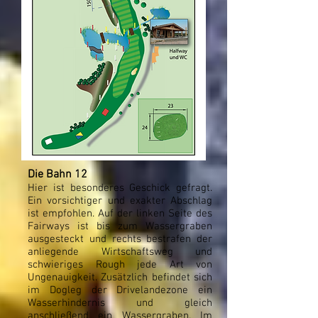
Die Bahn 12
Hier ist besonderes Geschick gefragt.
Ein vorsichtiger und exakter Abschlag
ist empfohlen. Auf der linken Seite des
Fairways ist bis zum Wassergraben
ausgesteckt und rechts bestrafen der
anliegende Wirtschaftsweg und
schwieriges Rough jede Art von
Ungenauigkeit. Zusätzlich befindet sich
im Dogleg der Drivelandezone ein
Wasserhindernis und gleich
anschließend ein Wassergraben. Im