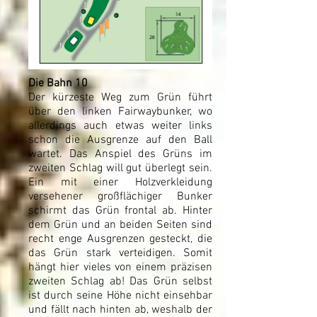
Die Bahn 10
Der kürzeste Weg zum Grün führt
über den linken Fairwaybunker, wo
allerdings auch etwas weiter links
schon die Ausgrenze auf den Ball
wartet. Das Anspiel des Grüns im
zweiten Schlag will gut überlegt sein.
Ein mit einer Holzverkleidung
versehener großflächiger Bunker
schirmt das Grün frontal ab. Hinter
dem Grün und an beiden Seiten sind
recht enge Ausgrenzen gesteckt, die
das Grün stark verteidigen. Somit
hängt hier vieles von einem präzisen
zweiten Schlag ab! Das Grün selbst
ist durch seine Höhe nicht einsehbar
und fällt nach hinten ab, weshalb der