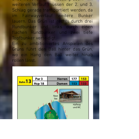
weiteren Verlauf müssen der 2. und 3.
Schlag gerade transportiert werden, da
im Fairwayverlauf weitere Bunker
lauern. Das Grün ist rechts durch drei
Rundbunker und links durch einen
flachen Rundbunker und zwei tiefe
Topfbunker verteidigt.
Ein zu ambitioniertes Anspielen des
Grüns führt den Ball hinter das Grün,
wo ein Hang den Ball weiter hinab
rollen lässt.