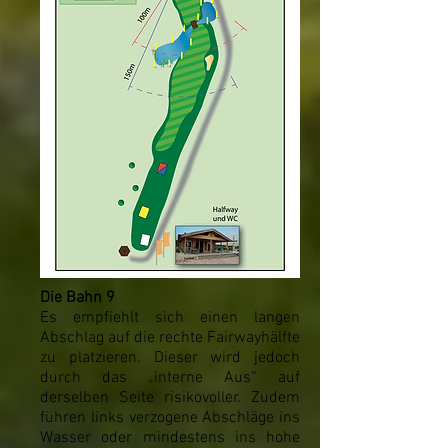
Die Bahn 9
Es empfiehlt sich einen langen
Abschlag auf die rechte Fairwayhälfte
zu platzieren. Dieser wird jedoch
durch das „interne Aus“ auf
derselben Seite risikovoller. Zudem
führen links verzogene Abschläge ins
Wasser oder mindestens ins hohe