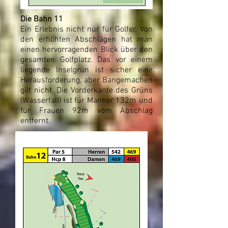
Die Bahn 11
Ein Erlebnis nicht nur für Golfer. Von
den erhöhten Abschlägen hat man
einen hervorragenden Blick über den
gesamten Golfplatz. Das vor einem
liegende Inselgrün ist sicher eine
Herausforderung, aber Bangemachen
gilt nicht. Die Vorderkante des Grüns
(Wasserfall) ist für Männer 132m und
für Frauen 92m vom Abschlag
entfernt.