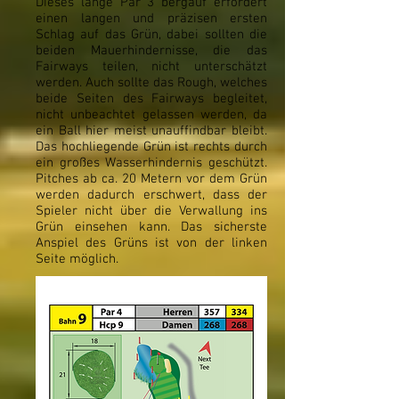
Dieses lange Par 3 bergauf erfordert
einen langen und präzisen ersten
Schlag auf das Grün, dabei sollten die
beiden Mauerhindernisse, die das
Fairways teilen, nicht unterschätzt
werden. Auch sollte das Rough, welches
beide Seiten des Fairways begleitet,
nicht unbeachtet gelassen werden, da
ein Ball hier meist unauffindbar bleibt.
Das hochliegende Grün ist rechts durch
ein großes Wasserhindernis geschützt.
Pitches ab ca. 20 Metern vor dem Grün
werden dadurch erschwert, dass der
Spieler nicht über die Verwallung ins
Grün einsehen kann. Das sicherste
Anspiel des Grüns ist von der linken
Seite möglich.