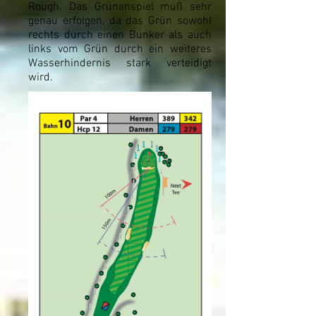
Rough. Das Grünanspiel muß sehr
genau erfolgen, da das Grün sowohl
rechts durch einen Bunker als auch
links vom Grün durch ein weiteres
Wasserhindernis stark verteidigt
wird.