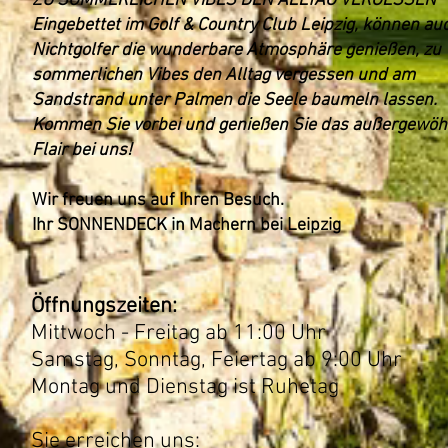
ZU SOMMERLICHEN VIBES DEN ALLTAG VERGESSEN
Eingebettet im Golf & Country Club Leipzig, können au
Nichtgolfer die wunderbare Atmosphäre genießen, zu
sommerlichen Vibes den Alltag vergessen und am
Sandstrand unter Palmen die Seele baumeln lassen.
Kommen Sie vorbei und genießen Sie das außergewöh
Flair bei uns!
Wir freuen uns auf Ihren Besuch.
Ihr SONNENDECK in Machern bei Leipzig
Öffnungszeiten:​
Mittwoch - Freitag ab 11:00 Uhr
Samstag, Sonntag, Feiertag ab 9:00 Uhr​
Montag und Dienstag ist Ruhetag
Sie erreichen uns: