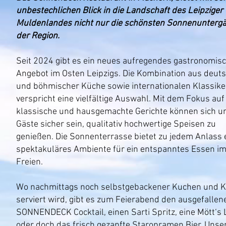
unbestechlichen Blick in die Landschaft des Leipziger
Muldenlandes nicht nur die schönsten Sonnenunterg
der Region.
​Seit 2024 gibt es ein neues aufregendes gastronomis
Angebot im Osten Leipzigs. Die Kombination aus deut
und böhmischer Küche sowie internationalen Klassike
verspricht eine vielfältige Auswahl. Mit dem Fokus auf
klassische und hausgemachte Gerichte können sich u
Gäste sicher sein, qualitativ hochwertige Speisen zu
genießen. Die Sonnenterrasse bietet zu jedem Anlass 
spektakuläres Ambiente für ein entspanntes Essen i
Freien.
Wo nachmittags noch selbstgebackener Kuchen und K
serviert wird, gibt es zum Feierabend den ausgefallen
SONNENDECK Cocktail, einen Sarti Spritz, eine Mött‘s
oder doch das frisch gezapfte Staropramen Bier. Unse