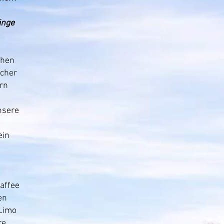
änge
chen
scher
rn
nsere
ein
m
affee
en
 Limo
re