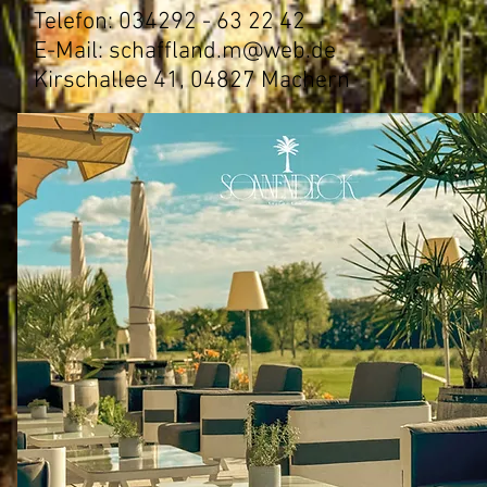
Telefon: 034292 - 63 22 42
E-Mail:
schaffland.m@web.de
​Kirschallee 41, 04827 Machern