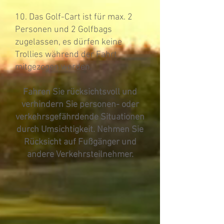
10. Das Golf-Cart ist für max. 2
Personen und 2 Golfbags
zugelassen, es dürfen keine
Trollies während der Fahrt
mitgezogen werden.
Fahren Sie rücksichtsvoll und
verhindern Sie personen- oder
verkehrsgefährdende Situationen
durch Umsichtigkeit. Nehmen Sie
Rücksicht auf Fußgänger und
andere Verkehrsteilnehmer.