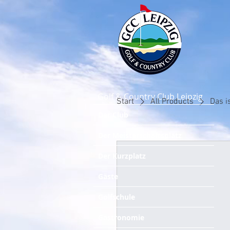
Golf & Country Club Leipzig
Start
All Products
Das i
Der Club
Der Meisterschaftsplatz
Der Kurzplatz
Gäste
Golfschule
Gastronomie