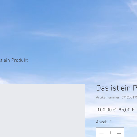
st ein Produkt
Das ist ein 
Artikelnummer: 67125317
Standard
S
 100,00 € 
95,00 €
P
Anzahl
*