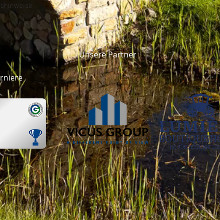
shinweise.
Unsere Partner
rniere